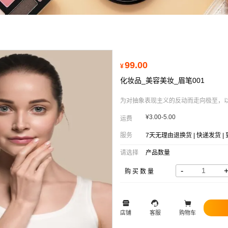
99.00
¥
化妆品_美容美妆_眉笔001
为对抽象表现主义的反动而走向极至，
¥3.00-5.00
运费
服务
7天无理由退换货 | 快递发货 |
请选择
产品数量
-
购买数量
店铺
客服
购物车