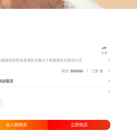
分享
以最原初的物自身或形式展示于观者面前为表现方式
|
剩余
999999
已售
0
 到店取货
+
加入购物车
立即购买