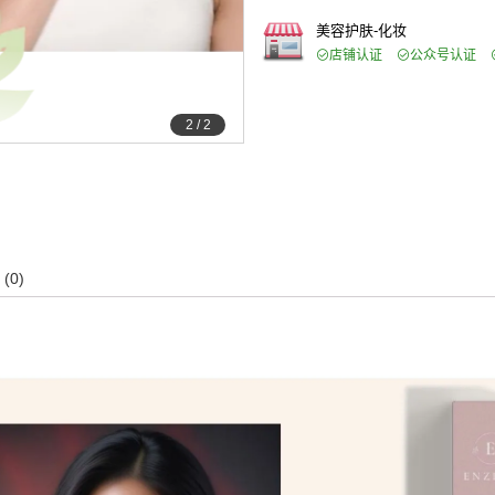
美容护肤-化妆
店铺认证
公众号认证
2
/
2
(0)